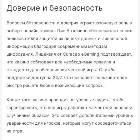
Доверие и безопасность
Вопросы безопасности и доверия играют ключевую роль в
выборе онлайн-казино. Пин Ап казино обеспечивает своих
пользователей защитой их личных данных и финансовой
информации благодаря современным методам
шифрования. Лицензия от Curacao eGaming подтверждает,
что казино соблюдает все необходимые правила и
стандарты для обеспечения честной игры. Служба
поддержки доступна 24/7, что позволяет пользователям
быстро решать любые возникающие вопросы.
Кроме того, казино проводит регулярные аудиты, чтобы
гарантировать, что все игры работают на честной основе и
случайным образом. Это создает дополнительный уровень
уверенности для игроков, которые могут сосредоточиться
на игре.