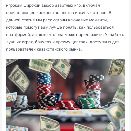
игрокам широкий выбор азартных игр, включая
впечатляющее количество слотов и живых столов. В
данной статье мы рассмотрим ключевые моменты,
которые помогут вам лучше понять, как пользоваться
платформой, а также что она может предложить. Узнайте о
лучших играх, бонусах и преимуществах, доступных для
пользователей казахстанского рынка.