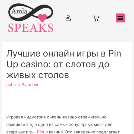
Лучшие онлайн игры в Pin
Up casino: от слотов до
живых столов
public
/ By
admin
Игровая индустрия онлайн-казино стремительно
развивается, и одно из самых популярных мест для
азартных игр –
Pinup
казино. Это заведение предлагает