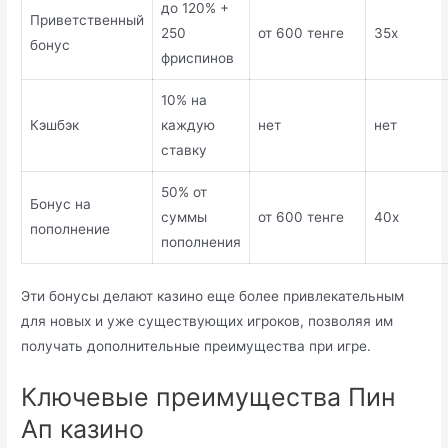
до 120% +
Приветственный
250
от 600 тенге
35x
бонус
фриспинов
10% на
Кэшбэк
каждую
нет
нет
ставку
50% от
Бонус на
суммы
от 600 тенге
40x
пополнение
пополнения
Эти бонусы делают казино еще более привлекательным
для новых и уже существующих игроков, позволяя им
получать дополнительные преимущества при игре.
Ключевые преимущества Пин
Ап казино