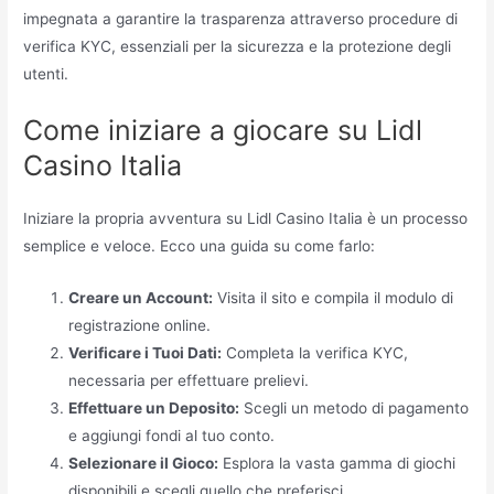
impegnata a garantire la trasparenza attraverso procedure di
verifica KYC, essenziali per la sicurezza e la protezione degli
utenti.
Come iniziare a giocare su Lidl
Casino Italia
Iniziare la propria avventura su Lidl Casino Italia è un processo
semplice e veloce. Ecco una guida su come farlo:
Creare un Account:
Visita il sito e compila il modulo di
registrazione online.
Verificare i Tuoi Dati:
Completa la verifica KYC,
necessaria per effettuare prelievi.
Effettuare un Deposito:
Scegli un metodo di pagamento
e aggiungi fondi al tuo conto.
Selezionare il Gioco:
Esplora la vasta gamma di giochi
disponibili e scegli quello che preferisci.