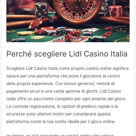
Perché scegliere Lidl Casino Italia
Scegliere Lidl Casino Italia come proprio casinò online significa
optare per una piattaforma che pone il giocatore al centro
della propria esperienza. Con bonus generosi, metodi di
pagamento sicuri e una vasta gamma di giochi, Lidl Casino
Italia offre un pacchetto completo per ogni amante del gioco.
La comoda registrazione, le opzioni di prelievo rapide e la
sicurezza sono ulteriori motivi per considerare questa
piattaforma come la tua scelta ideale per il gioco online.
In sintesi, se stai cercando un casinò online che unisca