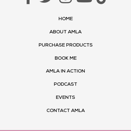
HOME
ABOUT AMLA
PURCHASE PRODUCTS
BOOK ME
AMLA IN ACTION
PODCAST
EVENTS
CONTACT AMLA