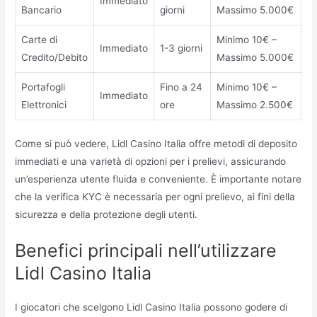
Immediato
Bancario
giorni
Massimo 5.000€
Carte di
Minimo 10€ –
Immediato
1-3 giorni
Credito/Debito
Massimo 5.000€
Portafogli
Fino a 24
Minimo 10€ –
Immediato
Elettronici
ore
Massimo 2.500€
Come si può vedere, Lidl Casino Italia offre metodi di deposito
immediati e una varietà di opzioni per i prelievi, assicurando
un’esperienza utente fluida e conveniente. È importante notare
che la verifica KYC è necessaria per ogni prelievo, ai fini della
sicurezza e della protezione degli utenti.
Benefici principali nell’utilizzare
Lidl Casino Italia
I giocatori che scelgono Lidl Casino Italia possono godere di