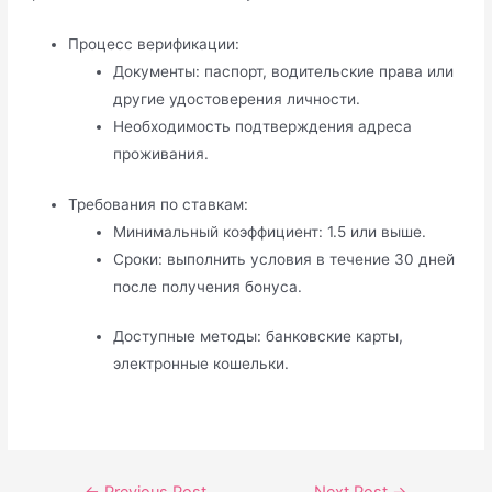
Процесс верификации:
Документы: паспорт, водительские права или
другие удостоверения личности.
Необходимость подтверждения адреса
проживания.
Требования по ставкам:
Минимальный коэффициент: 1.5 или выше.
Сроки: выполнить условия в течение 30 дней
после получения бонуса.
Доступные методы: банковские карты,
электронные кошельки.
←
Previous Post
Next Post
→