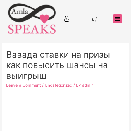
Вавада ставки на призы
как повысить шансы на
выигрыш
Leave a Comment
/
Uncategorized
/ By
admin